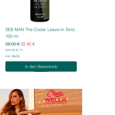
SEB MAN The Cooler Leave-In Tonic
100 ml
Standardpreis
Sale-Preis
28,00 €
22,40 €
224,00 €
/
1l
2
inkl. MwSt.
2
4
In den Warenkorb
,
0
0
€
p
r
o
1
L
i
t