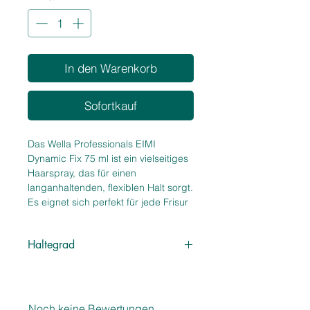
In den Warenkorb
Sofortkauf
Das Wella Professionals EIMI 
Dynamic Fix 75 ml ist ein vielseitiges 
Haarspray, das für einen 
langanhaltenden, flexiblen Halt sorgt. 
Es eignet sich perfekt für jede Frisur 
und hinterlässt kein klebriges oder 
steifes Gefühl im Haar. Mit seiner 
Haltegrad
leichten Formulierung und starken 
Fixierung sorgt es für ein natürlichen 
2 - Flexibler Halt
Look. Das Haarspray schützt zudem 
das Haar vor den Auswirkungen von 
UV-Strahlen und ist einfach 
Noch keine Bewertungen