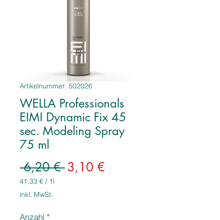
Artikelnummer: 502026
WELLA Professionals
EIMI Dynamic Fix 45
sec. Modeling Spray
75 ml
Standardpreis
Sale-
 6,20 € 
3,10 €
Preis
41,33 €
/
1l
41,33 €
inkl. MwSt.
pro
1
Anzahl
*
Liter