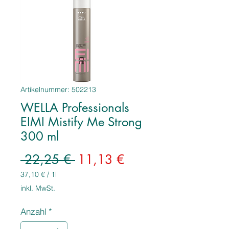
Artikelnummer: 502213
WELLA Professionals
EIMI Mistify Me Strong
300 ml
Standardpreis
Sale-
 22,25 € 
11,13 €
Preis
37,10 €
/
1l
37,10 €
inkl. MwSt.
pro
1
Anzahl
*
Liter