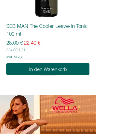
SEB MAN The Cooler Leave-In Tonic
100 ml
Standardpreis
Sale-Preis
28,00 €
22,40 €
224,00 €
/
1l
2
inkl. MwSt.
2
4
In den Warenkorb
,
0
0
€
p
r
o
1
L
i
t
e
r