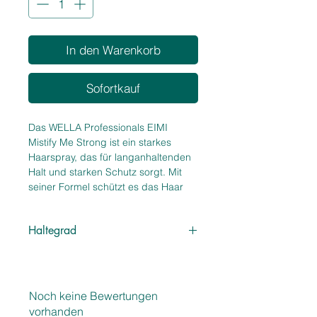
In den Warenkorb
Sofortkauf
Das WELLA Professionals EIMI 
Mistify Me Strong ist ein starkes 
Haarspray, das für langanhaltenden 
Halt und starken Schutz sorgt. Mit 
seiner Formel schützt es das Haar 
vor Feuchtigkeit und UV-Strahlen, um 
ein frizzfreies Finish zu 
Haltegrad
gewährleisten. Das Haarspray ist 
einfach anzuwenden und hinterlässt 
3 - Starker Halt
keine sichtbaren Rückstände im 
Haar. Es eignet sich für alle 
Haartypen und lässt sich mühelos 
Noch keine Bewertungen
ausbürsten. Verleihen Sie Ihrem 
vorhanden