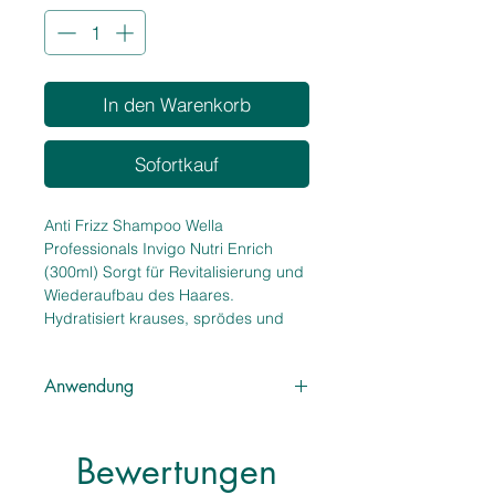
In den Warenkorb
Sofortkauf
Anti Frizz Shampoo Wella
Professionals Invigo Nutri Enrich
(300ml) Sorgt für Revitalisierung und
Wiederaufbau des Haares.
Hydratisiert krauses, sprödes und
strapaziertes Haar und stellt
verlorene Feuchtigkeit wieder her.
Anwendung
Intensivpflege mit Goji Beeren. Invigo
Nutri Enrich Shampoo ist die
Auf das nasse Haar auftragen,
sofortige tiefenwirksame Haarpflege
aufschäumen und ausspülen. Für
für trockenes, geschädigtes und
Bewertungen
beste Ergebnisse anschließend Nutri
beanspruchtes Haar. Formel mit Goji-