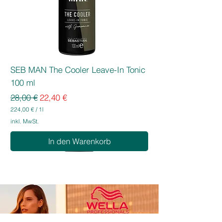
SEB MAN The Cooler Leave-In Tonic
100 ml
Standardpreis
Sale-Preis
28,00 €
22,40 €
224,00 €
/
1l
2
inkl. MwSt.
2
4
In den Warenkorb
,
0
0
€
p
r
o
1
L
i