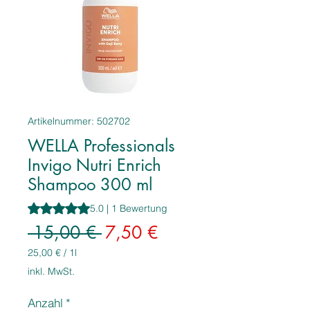
Artikelnummer: 502702
WELLA Professionals
Invigo Nutri Enrich
Shampoo 300 ml
Das Rating beträgt 5.0 von fünf Sternen, basierend auf 1
5.0 | 1 Bewertung
Standardpreis
Sale-
 15,00 € 
7,50 €
Preis
25,00 €
/
1l
25,00 €
inkl. MwSt.
pro
1
Anzahl
*
Liter