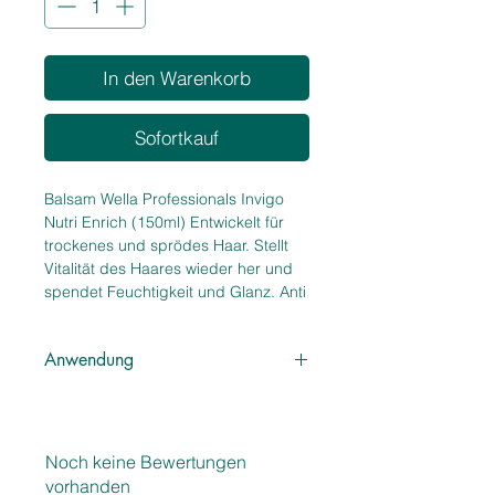
In den Warenkorb
Sofortkauf
Balsam Wella Professionals Invigo
Nutri Enrich (150ml) Entwickelt für
trockenes und sprödes Haar. Stellt
Vitalität des Haares wieder her und
spendet Feuchtigkeit und Glanz. Anti
Frizz Haarpflege mit Panthenol und
Goji Beeren. Nutri Enrich Wonder
Anwendung
Balm verleiht trockenem,
strapaziertem und geschädigtem
Auf die feuchten Haarlängen und -
Haar ein hydratisiertes Gefühl, um
spitzen auftragen. Nicht ausspülen.
Ihre Locken zu beleben. Dieser mit
Für beste Ergebnisse, mit der
Ölsäure und Panthenol formulierte
Noch keine Bewertungen
kompletten Nutri Enrich Serie
Haarbalsam versorgt jede einzelne
vorhanden