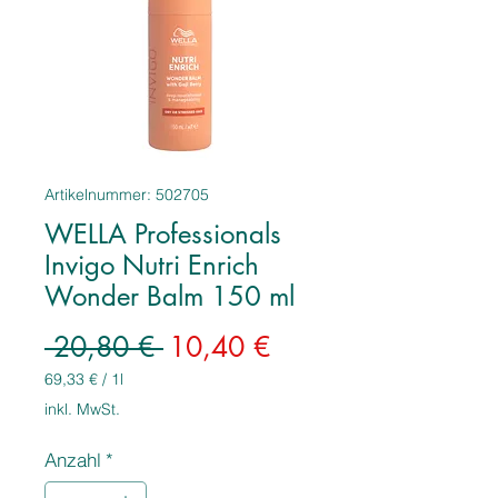
Artikelnummer: 502705
WELLA Professionals
Invigo Nutri Enrich
Wonder Balm 150 ml
Standardpreis
Sale-
 20,80 € 
10,40 €
Preis
69,33 €
/
1l
69,33 €
inkl. MwSt.
pro
1
Anzahl
*
Liter