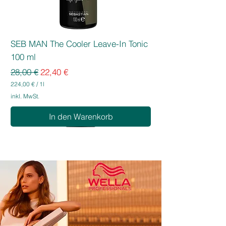
SEB MAN The Cooler Leave-In Tonic
100 ml
Standardpreis
Sale-Preis
28,00 €
22,40 €
224,00 €
/
1l
2
inkl. MwSt.
2
4
In den Warenkorb
,
0
0
€
p
r
o
1
L
i
t
e
r