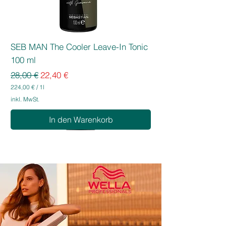
SEB MAN The Cooler Leave-In Tonic
100 ml
Standardpreis
Sale-Preis
28,00 €
22,40 €
224,00 €
/
1l
2
inkl. MwSt.
2
4
In den Warenkorb
,
0
0
€
p
r
o
1
L
i
t
e
r