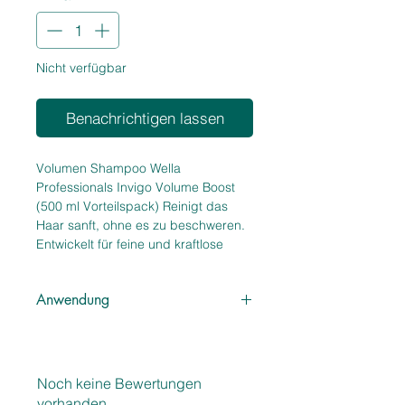
Nicht verfügbar
Benachrichtigen lassen
Volumen Shampoo Wella
Professionals Invigo Volume Boost
(500 ml Vorteilspack) Reinigt das
Haar sanft, ohne es zu beschweren.
Entwickelt für feine und kraftlose
Haare. Schenkt Volumen und Glanz
und garantiert eine natürliche und
Anwendung
stabile Fülle beim Föhnen. Mit
sprungkraftverstärkenden Polymeren
In das nasse Haar einmassieren und
und Baumwollextrakt. Erhöhen Sie Ihr
aufschäumen. Gründlich ausspülen.
Volumen mit Volume Boost Bodifying
Für feines Haar
Shampoo, eine Formel, die nicht
Noch keine Bewertungen
beschwert und tiefenwirksam reinigt,
vorhanden