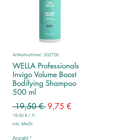
Artikelnummer: 502726
WELLA Professionals
Invigo Volume Boost
Bodifying Shampoo
500 ml
Standardpreis
Sale-
 19,50 € 
9,75 €
Preis
19,50 €
/
1l
19,50 €
inkl. MwSt.
pro
1
Anzahl
*
Liter