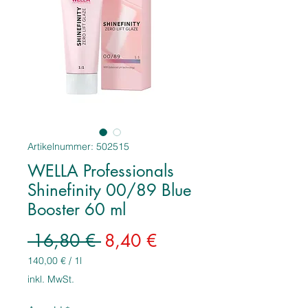
Artikelnummer: 502515
WELLA Professionals
Shinefinity 00/89 Blue
Booster 60 ml
Standardpreis
Sale-
 16,80 € 
8,40 €
Preis
140,00 €
/
1l
140,00 €
inkl. MwSt.
pro
1