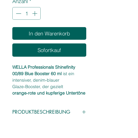
Anzahl
*
Liter
In den Warenkorb
Sofortkauf
WELLA Professionals Shinefinity
00/89 Blue Booster 60 ml
ist ein
intensiver, denim‑blauer
Glaze‑Booster, der gezielt
orange‑rote und kupferige Untertöne
neutralisiert
und Farbergebnisse
sichtbar kühler erscheinen lässt. Die
PRODUKTBESCHREIBUNG
Nuance eignet sich ideal, um
Shinefinity‑Farben zu veredeln, kühle
Eigenschaften:
Effekte zu verstärken oder
Intensiver Blau‑Booster
00/89 Blue
individuelle, kreative Ergebnisse zu
Booster