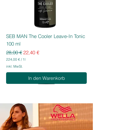
einwirken lassen und gründlich
ausspülen.
SEB MAN The Cooler Leave-In Tonic
100 ml
Standardpreis
Sale-Preis
28,00 €
22,40 €
224,00 €
/
1l
2
inkl. MwSt.
2
4
In den Warenkorb
,
0
0
€
p
r
o
1
L
i
t