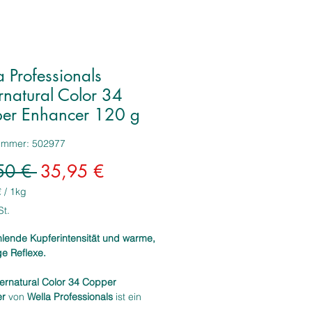
 Professionals
rnatural Color 34
er Enhancer 120 g
nummer: 502977
Standardpreis
Sale-
50 € 
35,95 €
Preis
€
/
1kg
€
St.
hlende Kupferintensität und warme,
mm
e Reflexe.
ernatural Color 34 Copper
er
von
Wella Professionals
ist ein
entierter Farbverstärker, der