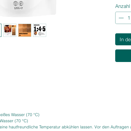
Anzahl
entwick
intensiv
wirken z
Kupferpi
lebendig
Farbmis
In d
Kupfertö
Produktv
Inte
strah
Perfe
Rot‑
Erhöh
lebe
Crem
kontr
heißes Wasser (70 °C)
Ideal
 Wasser (70 °C)
indiv
 eine hautfreundliche Temperatur abkühlen lassen. Vor den Auftragen