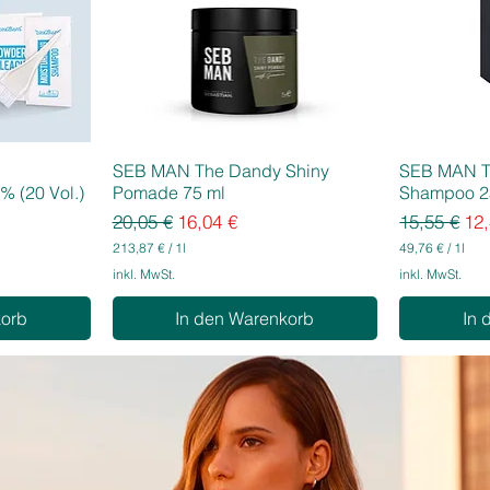
SEB MAN The Dandy Shiny
SEB MAN T
% (20 Vol.)
Pomade 75 ml
Shampoo 2
Standardpreis
Sale-Preis
Standardpr
Sal
20,05 €
16,04 €
15,55 €
12,
213,87 €
/
1l
49,76 €
/
1l
2
4
inkl. MwSt.
inkl. MwSt.
1
9
3
,
korb
In den Warenkorb
In 
,
7
8
6
7
€
€
p
p
r
r
o
o
1
1
L
L
i