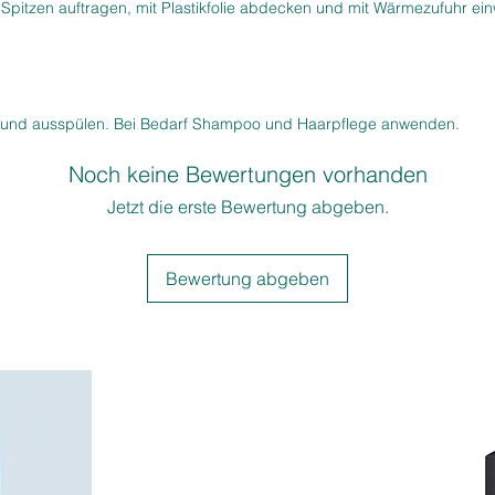
 Spitzen auftragen, mit Plastikfolie abdecken und mit Wärmezufuhr ein
Für wen
Ideal für
intensiv
bei Blo
 und ausspülen. Bei Bedarf Shampoo und Haarpflege anwenden.
zur Bet
Noch keine Bewertungen vorhanden
Jetzt die erste Bewertung abgeben.
Bewertung abgeben