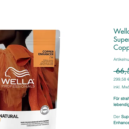
Wella
Supe
Copp
Artikel
 66,
299,58 
299,58 
inkl. Mw
pro
1
Für stra
Kilogra
lebendig
Der
Sup
Enhanc
hochpigm