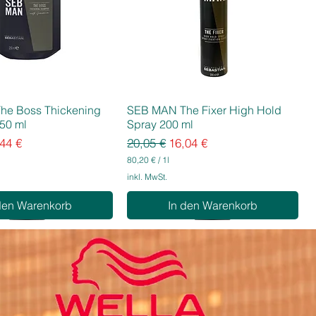
he Boss Thickening
SEB MAN The Fixer High Hold
50 ml
Spray 200 ml
eis
e-Preis
Standardpreis
Sale-Preis
44 €
20,05 €
16,04 €
80,20 €
/
1l
8
inkl. MwSt.
0
,
den Warenkorb
In den Warenkorb
2
0
€
p
r
o
1
L
i