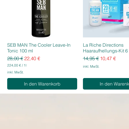
SEB MAN The Cooler Leave-In
La Riche Directions
Tonic 100 ml
Haaraufhellungs-Kit 6 
Standardpreis
Sale-Preis
Standardpreis
Sale-Preis
28,00 €
22,40 €
14,95 €
10,47 €
224,00 €
/
1l
inkl. MwSt.
2
inkl. MwSt.
2
4
In den Warenkorb
In den Waren
,
0
0
€
p
r
o
1
L