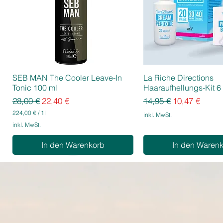
SEB MAN The Cooler Leave-In
La Riche Directions
Tonic 100 ml
Haaraufhellungs-Kit 6 
Standardpreis
Sale-Preis
Standardpreis
Sale-Preis
28,00 €
22,40 €
14,95 €
10,47 €
224,00 €
/
1l
inkl. MwSt.
2
inkl. MwSt.
2
4
In den Warenkorb
In den Waren
,
0
0
€
p
r
o
1
L