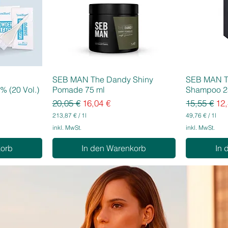
SEB MAN The Dandy Shiny
SEB MAN T
% (20 Vol.)
Pomade 75 ml
Shampoo 2
Standardpreis
Sale-Preis
Standardpr
Sal
20,05 €
16,04 €
15,55 €
12,
213,87 €
/
1l
49,76 €
/
1l
2
4
inkl. MwSt.
inkl. MwSt.
1
9
3
,
korb
In den Warenkorb
In 
,
7
8
6
7
€
€
p
p
r
r
o
o
1
1
L
L
i