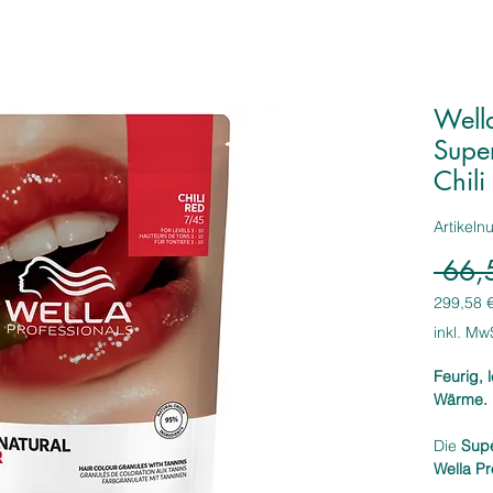
Wella
Supe
Chil
Artikel
 66,
299,58 
299,58 
inkl. Mw
pro
1
Feurig, 
Kilogra
Wärme.
Die
Supe
Wella Pr
Mittelbl