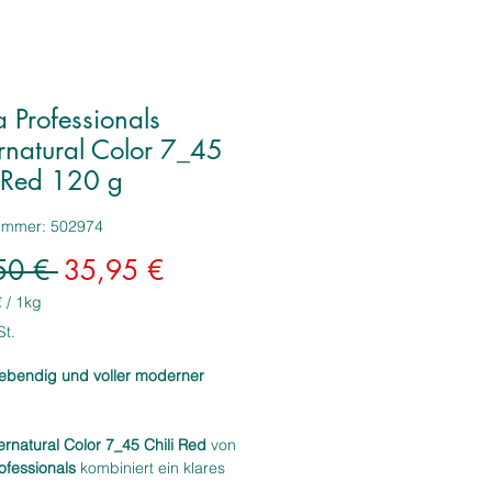
 Professionals
rnatural Color 7_45
i Red 120 g
nummer: 502974
Standardpreis
Sale-
50 € 
35,95 €
Preis
€
/
1kg
€
St.
lebendig und voller moderner
mm
rnatural Color 7_45 Chili Red
von
ofessionals
kombiniert ein klares
ond mit intensiven kupfer‑ und