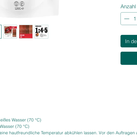
Anzahl
rotgolde
energie
sofort au
lebendi
das Fris
In d
Produktv
Feuri
rotg
Lebe
künst
Crem
zuve
Hohe
mode
Idea
oder 
heißes Wasser (70 °C)
Läng
 Wasser (70 °C)
 eine hautfreundliche Temperatur abkühlen lassen. Vor den Auftragen
Für wen