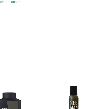
wirken lassen.
ür alle, die ein
auffälliges, warmes
nd
wünschen,
modern, frisch und
nergie. Ideal als komplette
on oder für Highlights mit
ekt.