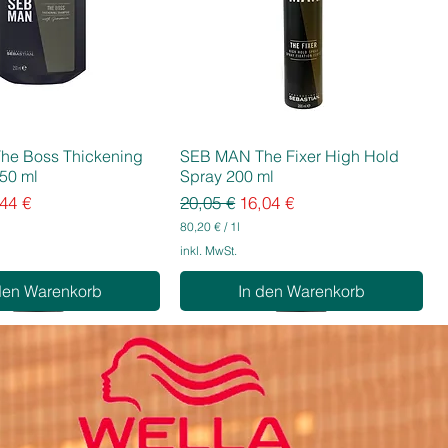
he Boss Thickening
SEB MAN The Fixer High Hold
50 ml
Spray 200 ml
eis
e-Preis
Standardpreis
Sale-Preis
44 €
20,05 €
16,04 €
80,20 €
/
1l
8
inkl. MwSt.
0
,
den Warenkorb
In den Warenkorb
2
0
€
p
r
o
1
L
i