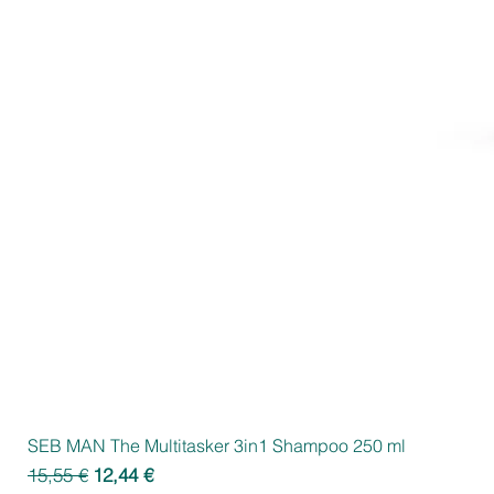
SEB MAN The Multitasker 3in1 Shampoo 250 ml
Standardpreis
Sale-Preis
15,55 €
12,44 €