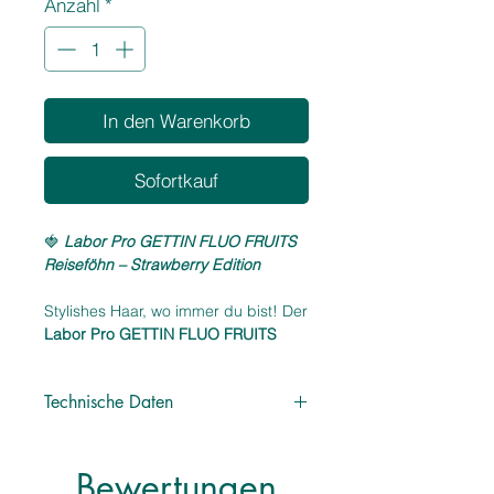
Anzahl
*
In den Warenkorb
Sofortkauf
🍓
Labor Pro GETTIN FLUO FRUITS
Reiseföhn – Strawberry Edition
Stylishes Haar, wo immer du bist! Der
Labor Pro GETTIN FLUO FRUITS
Reiseföhn
im leuchtenden
Erdbeerrot
bringt fruchtigen Flair in deine
Technische Daten
Haarpflege-Routine. Kompakt,
kraftvoll und klappbar – perfekt für
Stromversorgung: Kabel
Reisen, spontane Wochenendtrips
Leistung: 1000 - 1200 Watt
oder das Gym-Bag.
Bewertungen
Spannung: 115 - 230 Volt