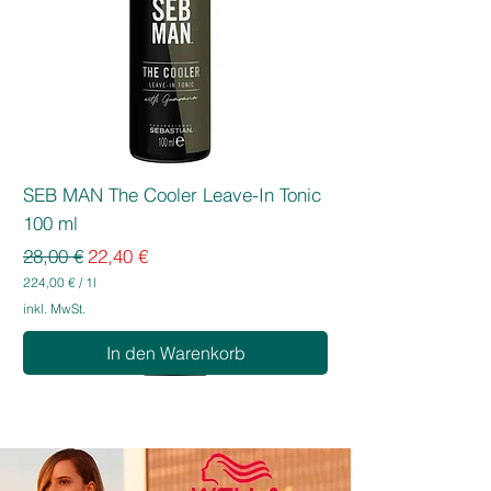
SEB MAN The Cooler Leave-In Tonic
100 ml
Standardpreis
Sale-Preis
28,00 €
22,40 €
224,00 €
/
1l
2
inkl. MwSt.
2
4
In den Warenkorb
,
0
0
€
p
r
o