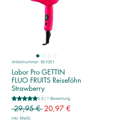
Artikelnummer: 951001
Labor Pro GETTIN
FLUO FRUITS Reiseföhn
Strawberry
Das Rating beträgt 5.0 von fünf Sternen, basierend auf 1
5.0 | 1 Bewertung
Standardpreis
Sale-
 29,95 € 
20,97 €
Preis
inkl. MwSt.