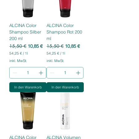
ALCINA Color
ALCINA Color
Shampoo Silber
Shampoo Rot 200
200 ml
ml
Standardpreis
Sale-Preis
Standardpreis
Sale-Preis
15,50 €
10,85 €
15,50 €
10,85 €
54,25 €
/
1l
54,25 €
/
1l
5
5
inkl. MwSt.
inkl. MwSt.
4
4
,
,
2
2
5
5
In den Warenkorb
In den Warenkorb
€
€
p
p
r
r
o
o
1
1
L
L
i
i
t
t
e
e
r
r
ALCINA Color
ALCINA Volumen