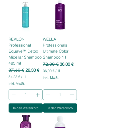
o
r
1
o
L
1
i
L
t
i
e
t
r
e
r
REVLON
WELLA
Professional
Professionals
Equave™ Detox
Ultimate Color
Micellar Shampoo
Shampoo 1 l
485 ml
Standardpreis
Sale-Preis
72,00 €
36,00 €
Standardpreis
Sale-Preis
37,60 €
26,30 €
36,00 €
/
1l
3
54,23 €
/
1l
inkl. MwSt.
6
5
inkl. MwSt.
,
4
0
,
0
2
3
€
p
In den Warenkorb
In den Warenkorb
€
r
p
o
r
1
o
L
1