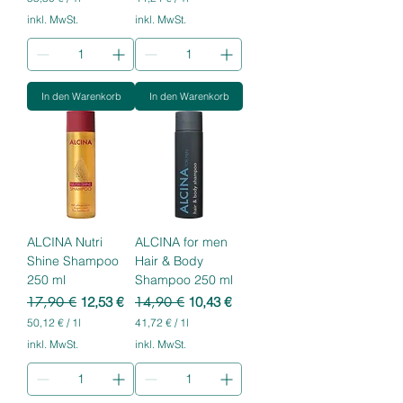
5
4
inkl. MwSt.
inkl. MwSt.
5
4
,
,
3
2
0
4
In den Warenkorb
In den Warenkorb
€
€
p
p
r
r
o
o
1
1
L
L
i
i
t
t
e
e
r
r
ALCINA Nutri
ALCINA for men
Shine Shampoo
Hair & Body
250 ml
Shampoo 250 ml
Standardpreis
Sale-Preis
Standardpreis
Sale-Preis
17,90 €
12,53 €
14,90 €
10,43 €
50,12 €
/
1l
41,72 €
/
1l
5
4
inkl. MwSt.
inkl. MwSt.
0
1
,
,
1
7
2
2