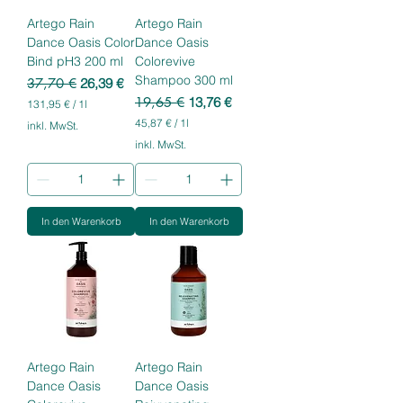
r
r
Artego Rain
Artego Rain
Dance Oasis Color
Dance Oasis
Bind pH3 200 ml
Colorevive
Shampoo 300 ml
Standardpreis
Sale-Preis
37,70 €
26,39 €
Standardpreis
Sale-Preis
19,65 €
13,76 €
131,95 €
/
1l
1
45,87 €
/
1l
inkl. MwSt.
3
4
inkl. MwSt.
1
5
,
,
9
8
5
7
€
In den Warenkorb
In den Warenkorb
€
p
p
r
r
o
o
1
1
L
L
i
i
t
t
e
e
r
r
Artego Rain
Artego Rain
Dance Oasis
Dance Oasis