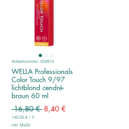
Artikelnummer: 502815
WELLA Professionals
Color Touch 9/97
lichtblond cendré-
braun 60 ml
Standardpreis
Sale-
 16,80 € 
8,40 €
Preis
140,00 €
/
1l
140,00 €
inkl. MwSt.
pro