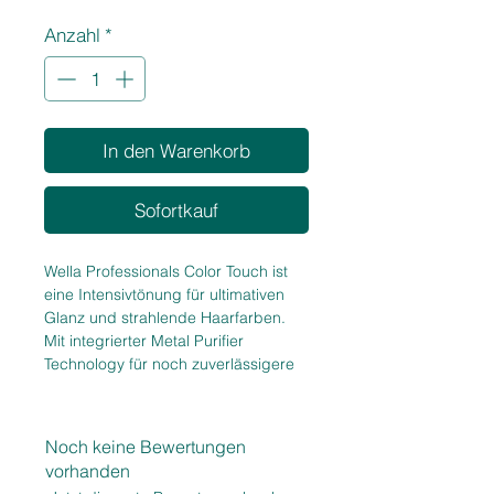
1
Anzahl
*
Liter
In den Warenkorb
Sofortkauf
Wella Professionals Color Touch ist
eine Intensivtönung für ultimativen
Glanz und strahlende Haarfarben.
Mit integrierter Metal Purifier
Technology für noch zuverlässigere
Farbergebnisse - auch bei
geschädigtem Haar. Sanfte und
vegane Formel.
Noch keine Bewertungen
vorhanden