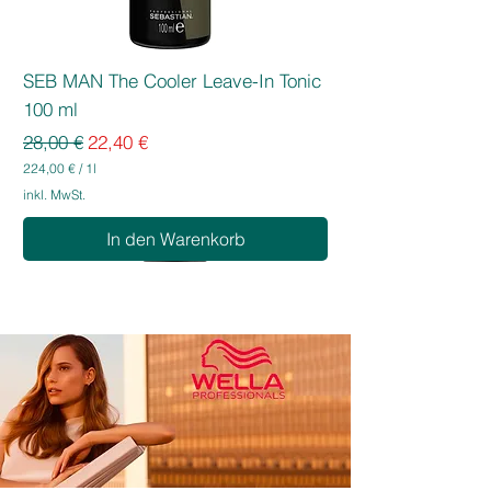
SEB MAN The Cooler Leave-In Tonic
100 ml
Standardpreis
Sale-Preis
28,00 €
22,40 €
224,00 €
/
1l
2
inkl. MwSt.
2
4
In den Warenkorb
,
0
0
€
p
r
o
1
L
i
t
e
r